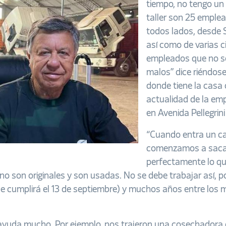
tiempo, no tengo un
taller son 25 emple
todos lados, desde 
así como de varias ci
empleados que no s
malos” dice riéndos
donde tiene la casa
actualidad de la emp
en Avenida Pellegrini
“Cuando entra un ca
comenzamos a sacar 
perfectamente lo q
son originales y son usadas. No se debe trabajar así, po
que cumplirá el 13 de septiembre) y muchos años entre lo
o ayuda mucho. Por ejemplo, nos trajeron una cosechadora