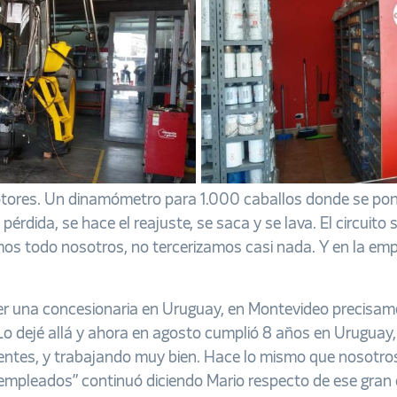
ores. Un dinamómetro para 1.000 caballos donde se ponen
érdida, se hace el reajuste, se saca y se lava. El circuito
mos todo nosotros, no tercerizamos casi nada. Y en la e
oner una concesionaria en Uruguay, en Montevideo precisame
o dejé allá y ahora en agosto cumplió 8 años en Uruguay, t
entes, y trabajando muy bien. Hace lo mismo que nosotros,
mpleados” continuó diciendo Mario respecto de ese gran des