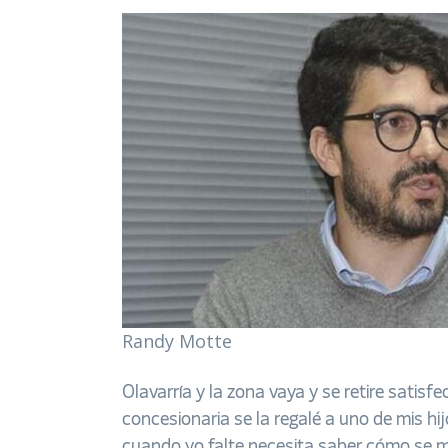
Randy Motte
Olavarría y la zona vaya y se retire satis
concesionaria se la regalé a uno de mis hi
cuando yo falte necesita saber cómo se m