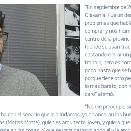
“En septiembre de 2
Olavarría. Fue un de
problemas que había,
comprar y nos hicimo
centro de la provinc
(donde se usan trac
costando entrar un 
trabajo, pero es co
poco hasta que se hi
porque tiene otro p
lo más barato, con r
caro” afirmó.
“No me preocupo, si
fecha con el servicio que le brindamos, ya arrancarán los 
jos (Matías Motte), quien es arquitecto, joven, y quiero q
anejan las cosas. Y que se vaya desarrollando él y la em