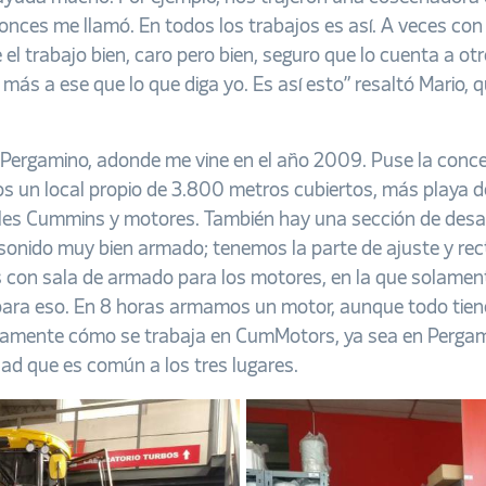
ntonces me llamó. En todos los trabajos es así. A veces co
el trabajo bien, caro pero bien, seguro que lo cuenta a otro 
er más a ese que lo que diga yo. Es así esto” resaltó Mario,
e Pergamino, adonde me vine en el año 2009. Puse la con
s un local propio de 3.800 metros cubiertos, más playa 
nales Cummins y motores. También hay una sección de des
onido muy bien armado; tenemos la parte de ajuste y rec
s con sala de armado para los motores, en la que solamen
para eso. En 8 horas armamos un motor, aunque todo tien
damente cómo se trabaja en CumMotors, ya sea en Pergami
dad que es común a los tres lugares.