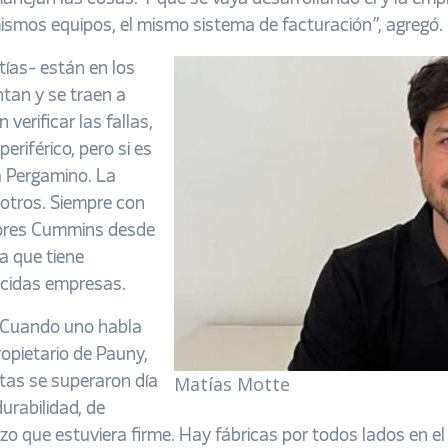
smos equipos, el mismo sistema de facturación”, agregó.
ías- están en los
tan y se traen a
verificar las fallas,
eriférico, pero si es
a Pergamino. La
otros. Siempre con
tores Cummins desde
a que tiene
cidas empresas.
 Cuando uno habla
ropietario de Pauny,
Matías Motte
tas se superaron día
urabilidad, de
 que estuviera firme. Hay fábricas por todos lados en el m