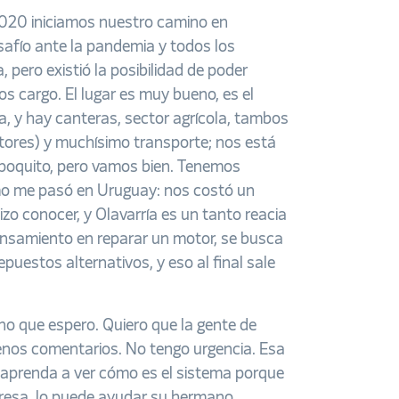
020 iniciamos nuestro camino en
safío ante la pandemia y todos los
 pero existió la posibilidad de poder
s cargo. El lugar es muy bueno, es el
ia, y hay canteras, sector agrícola, tambos
tores) y muchísimo transporte; nos está
poquito, pero vamos bien. Tenemos
mo me pasó en Uruguay: nos costó un
zo conocer, y Olavarría es un tanto reacia
ensamiento en reparar un motor, se busca
epuestos alternativos, y eso al final sale
no que espero. Quiero que la gente de
buenos comentarios. No tengo urgencia. Esa
ue aprenda a ver cómo es el sistema porque
presa, lo puede ayudar su hermano