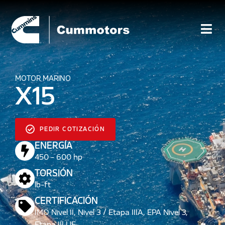
MOTOR MARINO
X15
PEDIR COTIZACIÓN
ENERGÍA
450 - 600 hp
TORSIÓN
lb-ft
CERTIFICACIÓN
IMO Nivel II, Nivel 3 / Etapa IIIA, EPA Nivel 3,