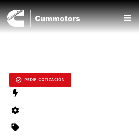
MOTOR MARINO
NT 855
PEDIR COTIZACIÓN
ENERGÍA
240 - 450 hp
TORSIÓN
lb-ft
CERTIFICACIÓN
Nivel I de la OMI