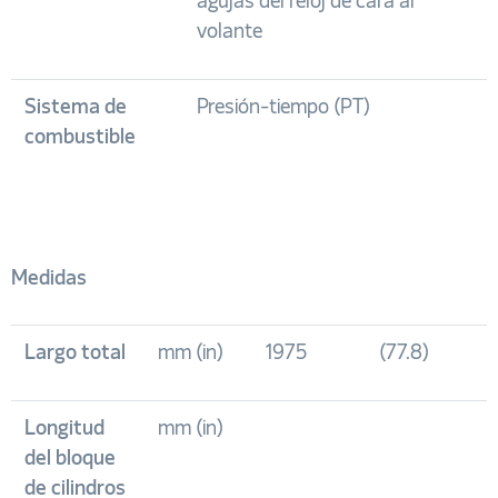
agujas del reloj de cara al
volante
Sistema de
Presión-tiempo (PT)
combustible
Medidas
Largo total
mm (in)
1975
(77.8)
Longitud
mm (in)
del bloque
de cilindros