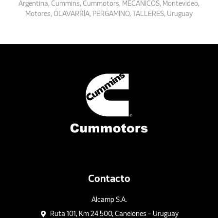
Argentina
,
Cummins
,
Cummotors
,
MECÁNICOS
,
Montevideo
,
Motores
,
OLAVARRÍA
,
PERGAMINO
,
TALLERES
,
Uruguay
Contacto
Alcamp S.A.
Ruta 101, Km 24.500, Canelones - Uruguay