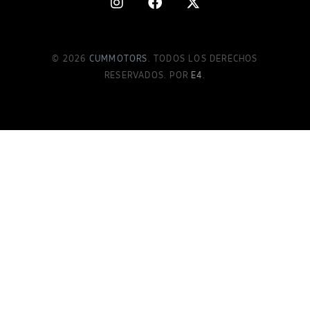
© 2026
CUMMOTORS
. TODOS LOS DERECHOS
RESERVADOS. POR
E4
.