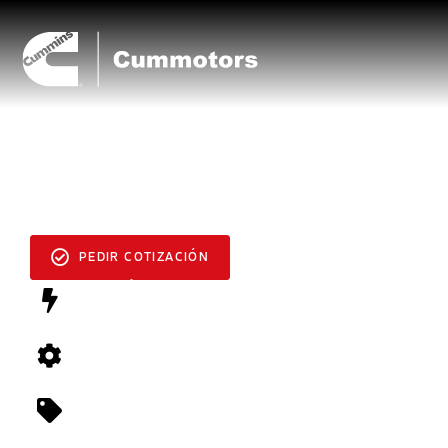
MOTOR INDUSTRIAL
QSB 4.5/6.7
PEDIR COTIZACIÓN
ENERGÍA
110 - 275 hp
TORSIÓN
459 - 730 lb-ft
CERTIFICACIÓN
Nivel 3 / Etapa IIIA, EPA Nivel 3, Etapa III UE