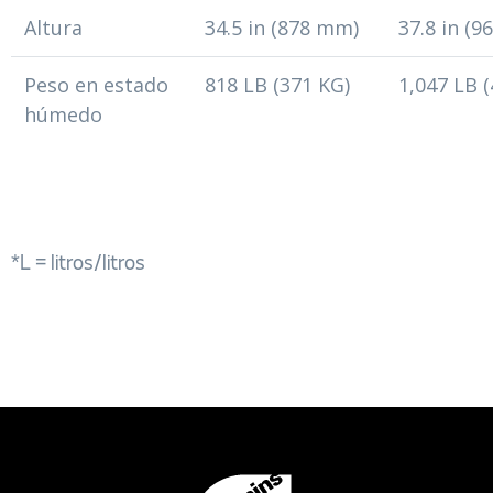
Altura
34.5 in (878 mm)
37.8 in (
Peso en estado
818 LB (371 KG)
1,047 LB 
húmedo
*L = litros/litros