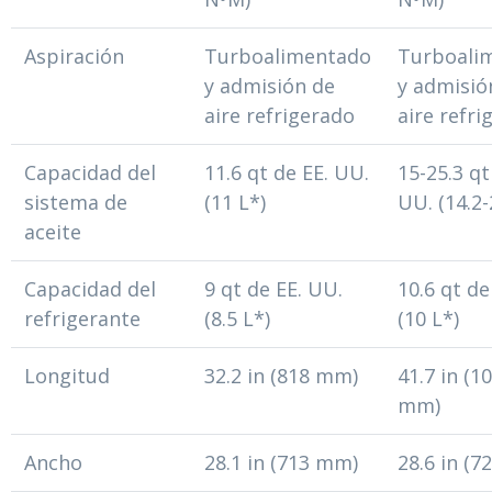
Aspiración
Turboalimentado
Turboali
y admisión de
y admisió
aire refrigerado
aire refri
Capacidad del
11.6 qt de EE. UU.
15-25.3 qt
sistema de
(11 L*)
UU. (14.2-
aceite
Capacidad del
9 qt de EE. UU.
10.6 qt de
refrigerante
(8.5 L*)
(10 L*)
Longitud
32.2 in (818 mm)
41.7 in (1
mm)
Ancho
28.1 in (713 mm)
28.6 in (