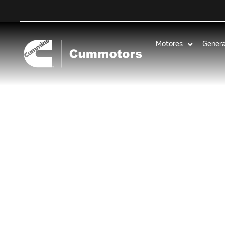
Motores
Gener
En TECNOVI
los producto