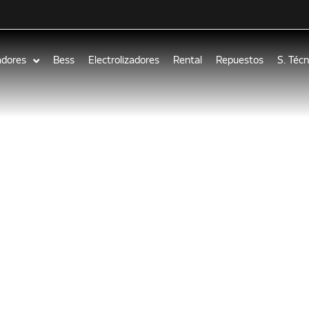
adores
Bess
Electrolizadores
Rental
Repuestos
S. Técn
AL hablamos
s y servicios