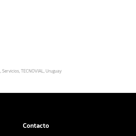
s
,
Servicios
,
TECNOVIAL
,
Uruguay
Contacto