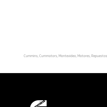
Cummins
,
Cummotors
,
Montevideo
,
Motores
,
Repuesto