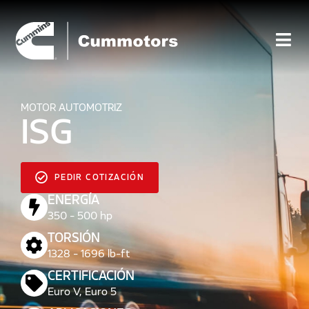
MOTOR AUTOMOTRIZ
ISG
PEDIR COTIZACIÓN
ENERGÍA
350 - 500 hp
TORSIÓN
1328 - 1696 lb-ft
CERTIFICACIÓN
Euro V, Euro 5