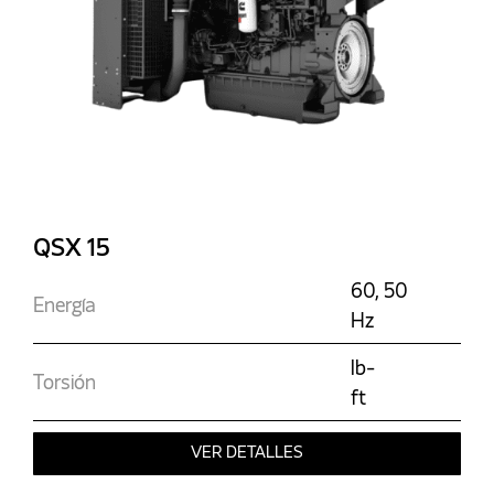
QSX 15
60, 50
Energía
Hz
lb-
Torsión
ft
VER DETALLES