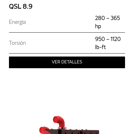
QSL 8.9
280 – 365
Energía
hp
950 – 1120
Torsión
lb-ft
VER DETALLES