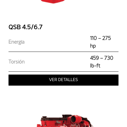
QSB 4.5/6.7
110 – 275
Energía
hp
459 – 730
Torsión
lb-ft
VER DETALLES