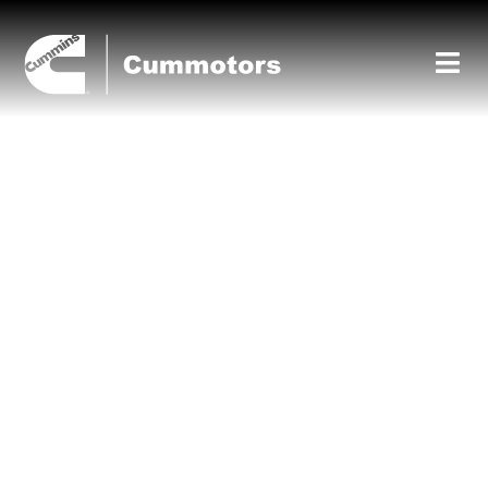
MOTORES
INDUSTRIALES
Nuestros motores de diésel, de gas
natural y de combustible alternativo
están fabricados con tecnología
innovadora para impulsar sus
aplicaciones industriales y fuera de la
ruta.