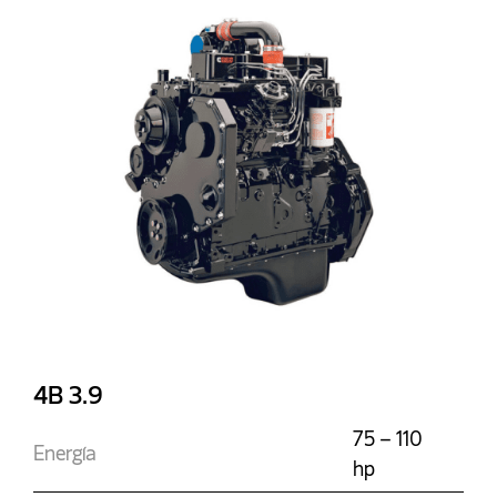
4B 3.9
75 – 110
Energía
hp