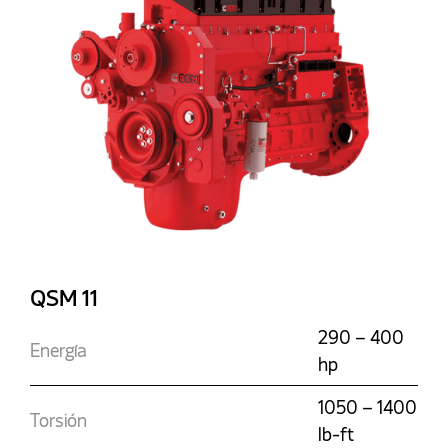
QSM 11
290 – 400
Energía
hp
1050 – 1400
Torsión
lb-ft