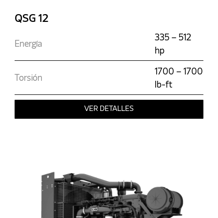
QSG 12
335 – 512
Energía
hp
1700 – 1700
Torsión
lb-ft
VER DETALLES