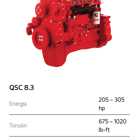
QSC 8.3
205 – 305
Energía
hp
675 – 1020
Torsión
lb-ft