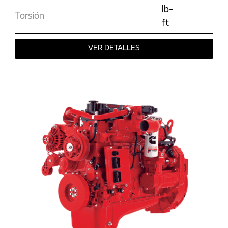
lb-
Torsión
ft
VER DETALLES