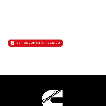
Sincronización y uso compartido de
la carga en tecnología basada en
inversores y máquinas síncronas
VER DOCUMENTO TÉCNICO