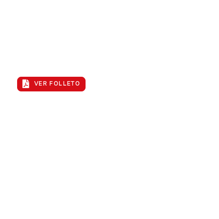
Folleto de BESS
Eche un vistazo a la línea de productos BESS de
Cummins y conozca las ventajas de Cummins.
VER FOLLETO