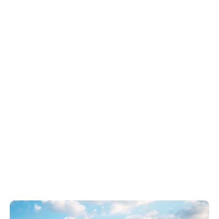
Contenedor de cubo estándar de 20
pies
633 kWh, 1056 kWh, 1520 kWh y 2280 kWh.