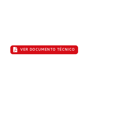
Comprender los conceptos y
aplicaciones clave
VER DOCUMENTO TÉCNICO