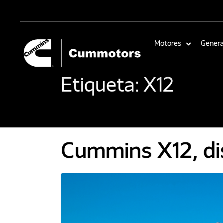
Motores
Gener
Etiqueta:
X12
Cummins X12, dis