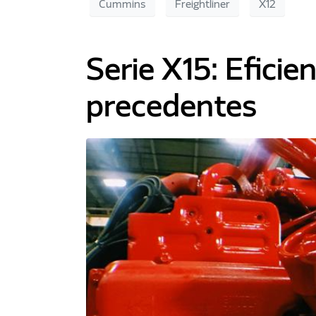
Cummins
Freightliner
X12
Serie X15: Eficie
precedentes