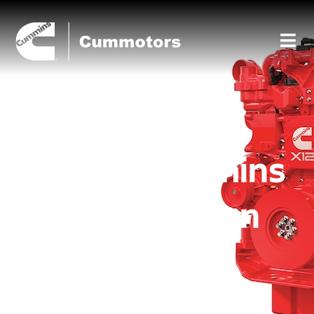
Disponible
motor Cummins
de clase 8 en
chasis
Freightliner