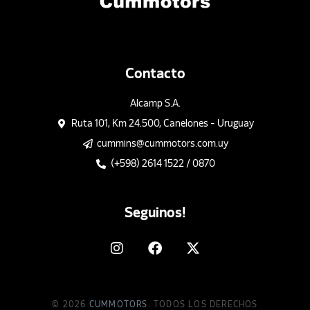
Contacto
Alcamp S.A.
Ruta 101, Km 24.500, Canelones - Uruguay
cummins@cummotors.com.uy
(+598) 2614 1522 / 0870
Seguinos!
© 2026
CUMMOTORS
. TODOS LOS DERECHOS