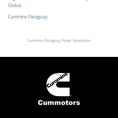
Global.
Cummins Paraguay
Cummins
,
Paraguay
,
Power Generation