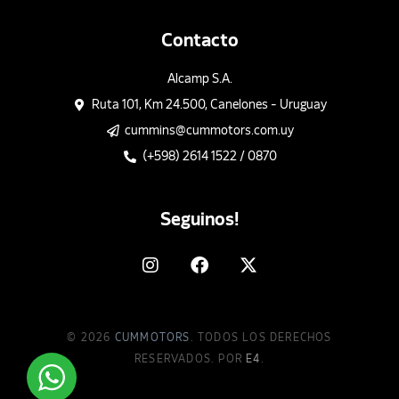
Contacto
Alcamp S.A.
Ruta 101, Km 24.500, Canelones - Uruguay
cummins@cummotors.com.uy
(+598) 2614 1522 / 0870
Seguinos!
© 2026
CUMMOTORS
. TODOS LOS DERECHOS
RESERVADOS. POR
E4
.