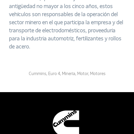
antigüedad no mayor a los cinco años, estos
vehículos son responsables de la operación del
sector minero en el que participa la empresa y del
transporte de electrodomésticos, proveeduría
para la industria automotriz, fertilizantes y rollos
de acero.
Cummins
,
Euro 4
,
Minería
,
Motor
,
Motores