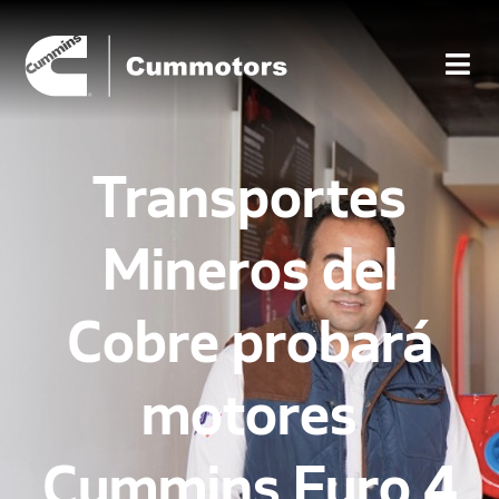
Transportes
Mineros del
Cobre probará
motores
Cummins Euro 4