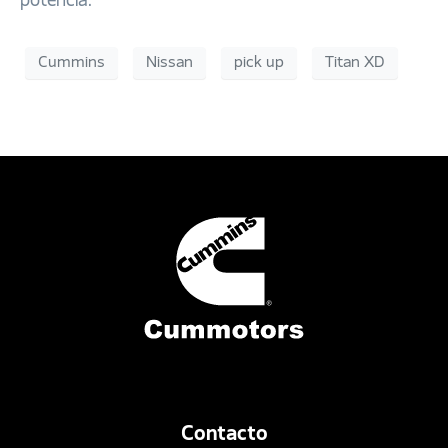
potencia.
Cummins
Nissan
pick up
Titan XD
Contacto