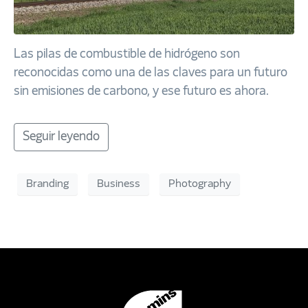
Las pilas de combustible de hidrógeno son
reconocidas como una de las claves para un futuro
sin emisiones de carbono, y ese futuro es ahora.
Seguir leyendo
Branding
Business
Photography