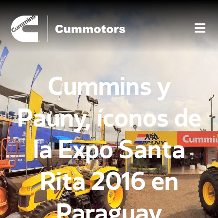
Cummins y
Pauny, íconos de
la Expo Santa
Rita 2016 en
Paraguay