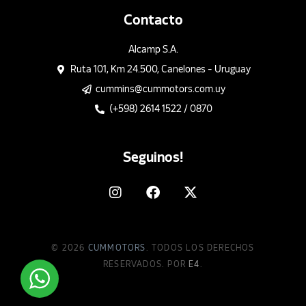
Contacto
Alcamp S.A.
Ruta 101, Km 24.500, Canelones - Uruguay
cummins@cummotors.com.uy
(+598) 2614 1522 / 0870
Seguinos!
© 2026
CUMMOTORS
. TODOS LOS DERECHOS
RESERVADOS. POR
E4
.