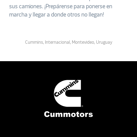
sus camiones. ¡Prepárense para ponerse en
marcha y llegar a donde otros no llegan!
Cummins
,
Internacional
,
Montevideo
,
Uruguay