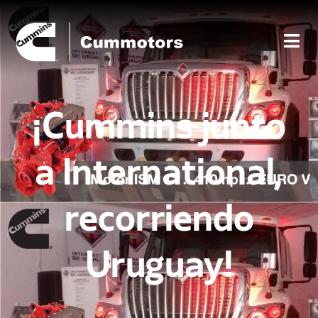
¡Cummins junto
a International,
recorriendo
Uruguay!