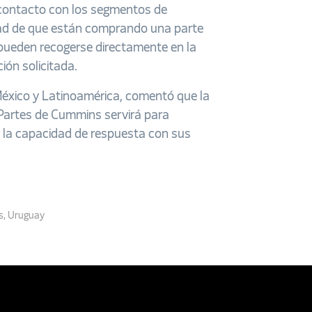
l contacto con los segmentos de
dad de que están comprando una parte
ueden recogerse directamente en la
ción solicitada.
éxico y Latinoamérica, comentó que la
Partes de Cummins servirá para
r la capacidad de respuesta con sus
s
,
Uruguay