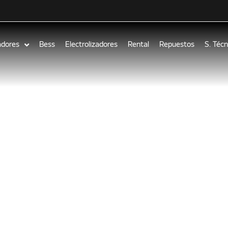
adores
Bess
Electrolizadores
Rental
Repuestos
S. Técn
s Cummins, c
 cada parte