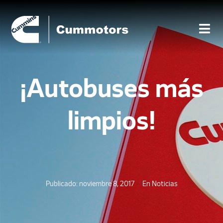
¡Autobuses más
limpios!
Publicado:
noviembre 8, 2017
En
Noticias