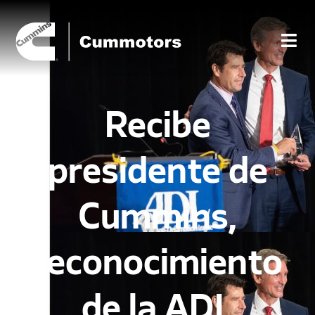
Recibe
presidente de
Cummins,
reconocimiento
de la ADL