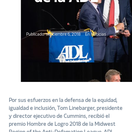
Publicado:
septiembre 6, 2018
En
Noticias
Por sus esfuerzos en la defensa de la equidad,
igualdad e inclusión, Tom Linebarger, presidente
y director ejecutivo de Cummins, recibió el
premio Hombre de Logro 2018 de la Midwest