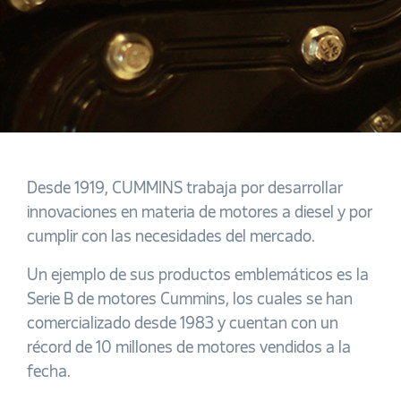
Desde 1919, CUMMINS trabaja por desarrollar
innovaciones en materia de motores a diesel y por
cumplir con las necesidades del mercado.
Un ejemplo de sus productos emblemáticos es la
Serie B de motores Cummins, los cuales se han
comercializado desde 1983 y cuentan con un
récord de 10 millones de motores vendidos a la
fecha.