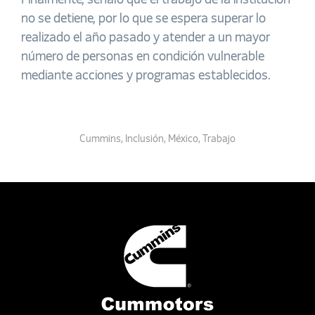
Finalmente, señaló que el trabajo de la institución
no se detiene, por lo que se espera superar lo
realizado el año pasado y atender a un mayor
número de personas en condición vulnerable
mediante acciones y programas establecidos.
Cummins
,
Inclusión
,
México
,
Trabajo