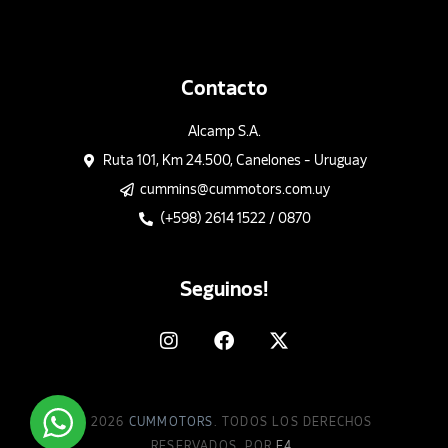
Contacto
Alcamp S.A.
Ruta 101, Km 24.500, Canelones - Uruguay
cummins@cummotors.com.uy
(+598) 2614 1522 / 0870
Seguinos!
© 2026
CUMMOTORS
. TODOS LOS DERECHOS
RESERVADOS. POR
E4
.