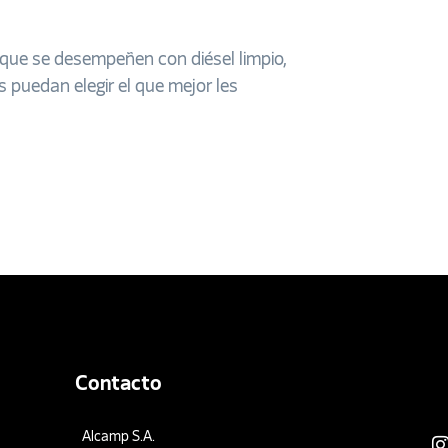
 que se desempeñen con diésel limpio,
es puedan elegir el que mejor les
Contacto
Alcamp S.A.