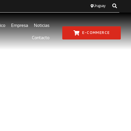
Uruguay
ico
Empresa
Noticias
E-COMMERCE
Contacto
a de
éctrico