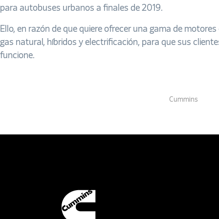
para autobuses urbanos a finales de 2019.
Ello, en razón de que quiere ofrecer una gama de motores
gas natural, híbridos y electrificación, para que sus client
funcione.
Cummins