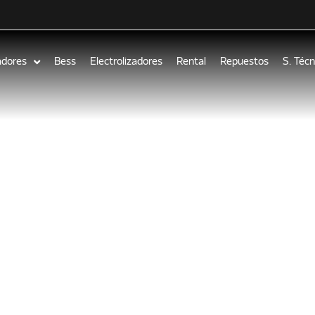
adores
Bess
Electrolizadores
Rental
Repuestos
S. Técn
rolator, prueb
tren motriz el