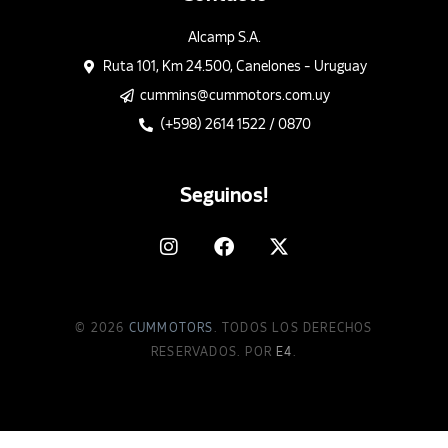
Alcamp S.A.
Ruta 101, Km 24.500, Canelones - Uruguay
cummins@cummotors.com.uy
(+598) 2614 1522 / 0870
Seguinos!
© 2026
CUMMOTORS
. TODOS LOS DERECHOS
RESERVADOS. POR
E4
.