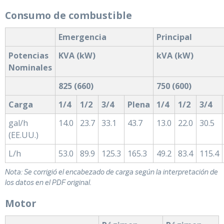
Consumo de combustible
Emergencia
Principal
Potencias
KVA (kW)
kVA (kW)
Nominales
825 (660)
750 (600)
Carga
1/4
1/2
3/4
Plena
1/4
1/2
3/4
gal/h
14.0
23.7
33.1
43.7
13.0
22.0
30.5
(EE.UU.)
L/h
53.0
89.9
125.3
165.3
49.2
83.4
115.4
Nota: Se corrigió el encabezado de carga según la interpretación de
los datos en el PDF original.
Motor