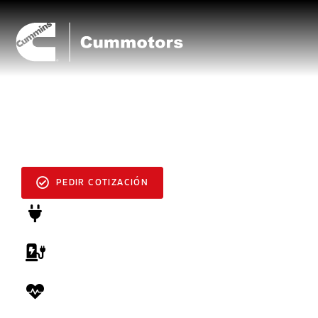
MODELOS DE GENERADORES
C825
PEDIR COTIZACIÓN
POTENCIA
825 kVA
VOLTAJE
220-440V
FRECUENCIA
50 Hz