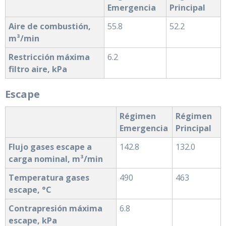
Emergencia
Principal
Aire de combustión,
55.8
52.2
m³/min
Restricción máxima
6.2
filtro aire, kPa
Escape
Régimen
Régimen
Emergencia
Principal
Flujo gases escape a
142.8
132.0
carga nominal, m³/min
Temperatura gases
490
463
escape, °C
Contrapresión máxima
6.8
escape, kPa