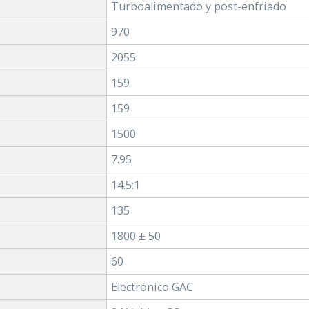
Turboalimentado y post-enfriado
970
2055
159
159
1500
7.95
14.5:1
135
1800 ± 50
60
Electrónico GAC