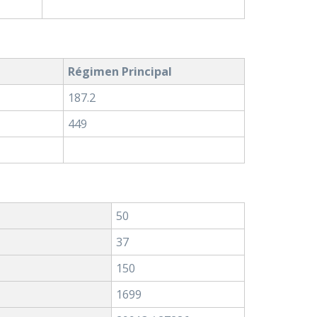
Régimen Principal
187.2
449
50
37
150
1699