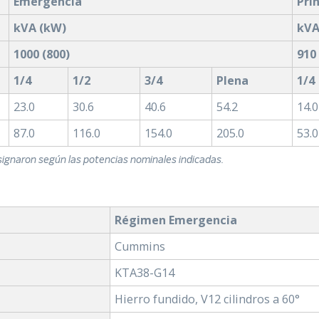
Emergencia
Pri
kVA (kW)
kVA
1000 (800)
910
1/4
1/2
3/4
Plena
1/4
23.0
30.6
40.6
54.2
14.0
87.0
116.0
154.0
205.0
53.0
signaron según las potencias nominales indicadas.
Régimen Emergencia
Cummins
KTA38-G14
Hierro fundido, V12 cilindros a 60°