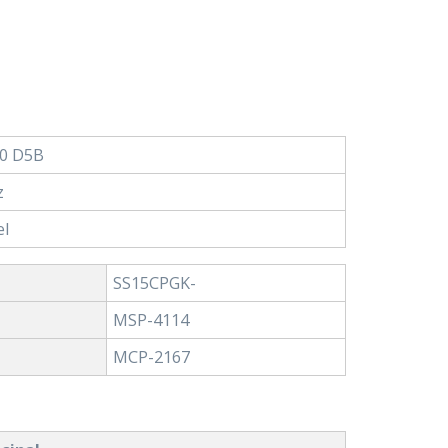
0 D5B
z
el
SS15CPGK-
MSP-4114
MCP-2167