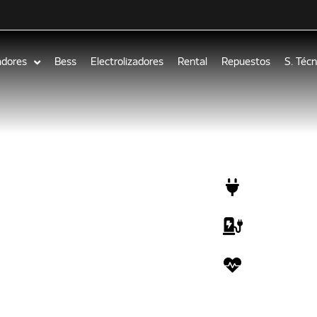
adores
Bess
Electrolizadores
Rental
Repuestos
S. Técn
POTENCIA
1000 kVA
VOLTAJE
220-440V
FRECUENCI
50 Hz