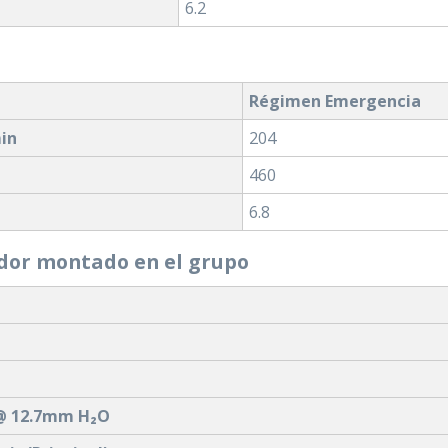
6.2
Régimen Emergencia
min
204
460
6.8
ador montado en el grupo
 @ 12.7mm H₂O