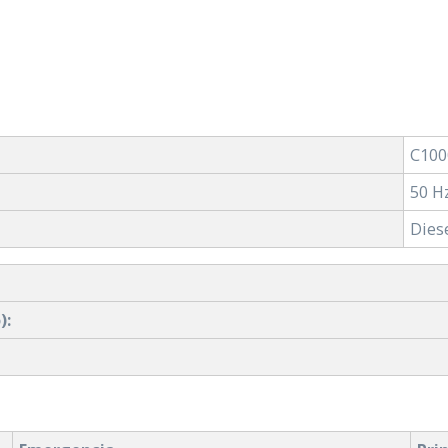
C100
50 H
Dies
):