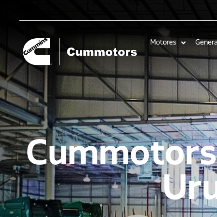
Motores
Gener
Cummotors b
Ur