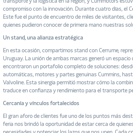
transporte y la logística en la región, y Cummotors estuvo
compromiso con la innovación. Durante cuatro días, el 
Este fue el punto de encuentro de miles de visitantes, cli
quienes pudieron conocer de primera mano nuestras sol
Un stand, una alianza estratégica
En esta ocasión, compartimos stand con Cerrume, repres
Uruguay. La unión de ambas marcas generó un espacio de
encontraron un portafolio completo de soluciones: desd
automáticas, motores y partes genuinas Cummins, hasta 
Valvoline. Esta sinergia permitió mostrar cómo la combin
traduce en confianza y rendimiento para el transporte p
Cercanía y vínculos fortalecidos
El gran aforo de clientes fue uno de los puntos más des
feria nos brindó la oportunidad de estar cerca de quien
necesidades y potenciar los lazos que nos unen. Cada 