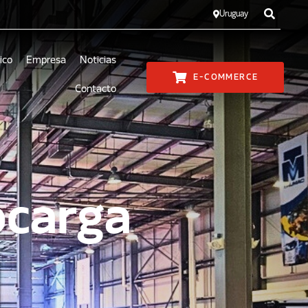
Uruguay
ico
Empresa
Noticias
E-COMMERCE
Contacto
ocarga