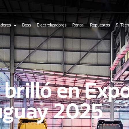
adores
Bess
Electrolizadores
Rental
Repuestos
S. Técn
rilló en Exp
uguay 2025