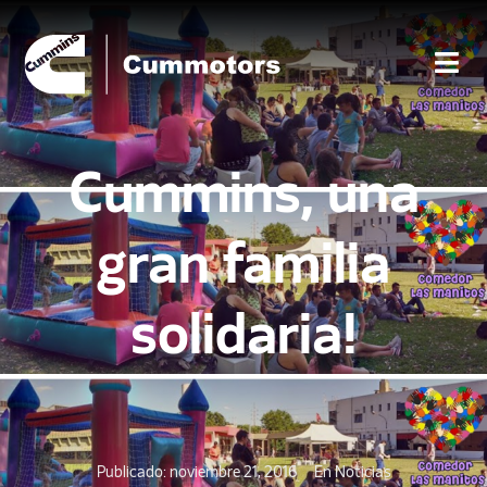
Cummins, una
gran familia
solidaria!
Publicado:
noviembre 21, 2016
En
Noticias