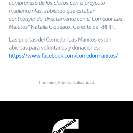
compromiso de los chicos con el proyecto
mediante rifas, sabiendo que estaban
contribuyendo directamente con el Comedor Las
Manitos”
Natalia Giqueaux, Gerente de RRHH.
Las puertas del Comedor Las Manitos están
abiertas para voluntarios y donaciones:
https://www.facebook.com/comedormanitos/
Cummins
,
Familia
,
Solidaridad