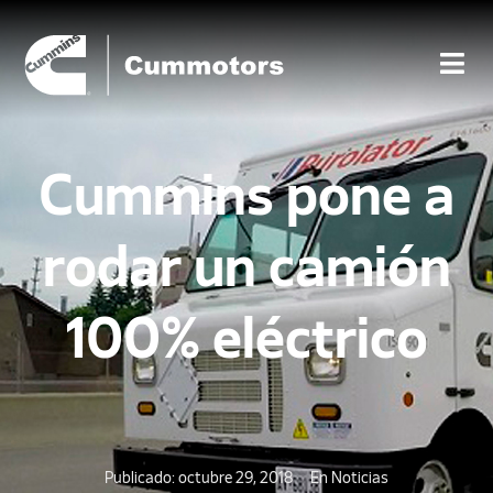
Cummins pone a
rodar un camión
100% eléctrico
Publicado:
octubre 29, 2018
En
Noticias