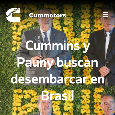
Cummins y
Pauny buscan
desembarcar en
Brasil