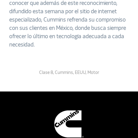
conocer que además de este reconocimiento,
difundido esta semana por el sitio de internet
especializado, Cummins refrenda su compromiso
con sus clientes en México, donde busca siempre
ofrecer lo último en tecnología adecuada a cada
necesidad.
Clase 8
,
Cummins
,
EEUU
,
Motor