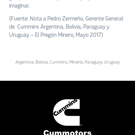
imaginar.
(Fuente: Nota a Pedro Zermeño, Gerente General
de Cummins Argentina, Bolivia, Paraguay y
Uruguay – El Pregón Minero, Mayo 2017)
Argentina
,
Bolivia
,
Cummins
,
Minería
,
Paraguay
,
Uruguay