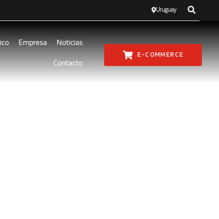
Uruguay
ico
Empresa
Noticias
E-COMMERCE
Contacto
or 12°
de las