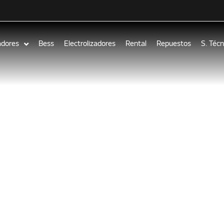
adores
Bess
Electrolizadores
Rental
Repuestos
S. Técn
e nombrada p
tiva como una 