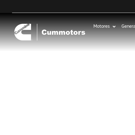
Motores
Gener
Cummins fu
vez consecu