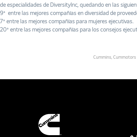
de especialidades de DiversityInc, quedando en las siguien
9ª entre las mejores compañías en diversidad de proveed
7ª entre las mejores compañías para mujeres ejecutivas.
20ª entre las mejores compañías para los consejos ejecut
Cummins
,
Cummotors