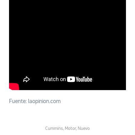
Fuente: laopinion.com
Cummins
,
Motor
,
Nuevo