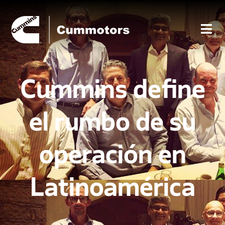
Cummins define
el rumbo de su
operación en
Latinoamérica