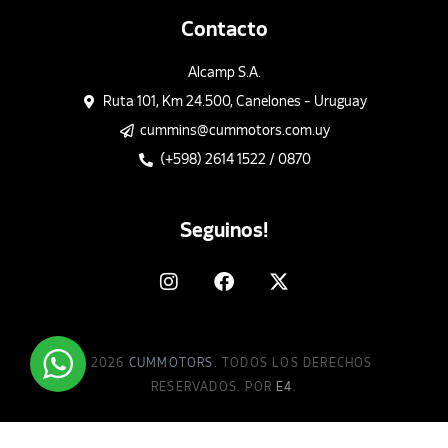
Contacto
Alcamp S.A.
Ruta 101, Km 24.500, Canelones - Uruguay
cummins@cummotors.com.uy
(+598) 2614 1522 / 0870
Seguinos!
© 2026
CUMMOTORS
. TODOS LOS DERECHOS
RESERVADOS. POR
E4
.