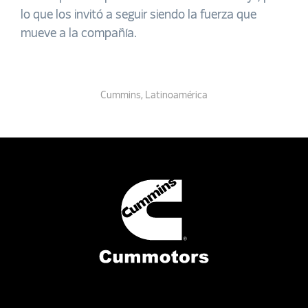
lo que los invitó a seguir siendo la fuerza que
mueve a la compañía.
Cummins
,
Latinoamérica