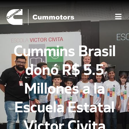
Cummins Brasil
donó R$ 5.5
Millones a la
Escuela Estatal
Victor Civita