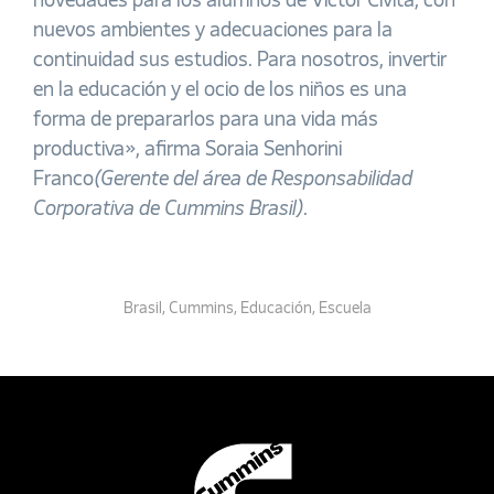
novedades para los alumnos de Victor Civita, con
nuevos ambientes y adecuaciones para la
continuidad sus estudios. Para nosotros, invertir
en la educación y el ocio de los niños es una
forma de prepararlos para una vida más
productiva», afirma Soraia Senhorini
Franco
(
G
erente del área de Responsabilidad
Corporativa de Cummins
Brasil)
.
Brasil
,
Cummins
,
Educación
,
Escuela